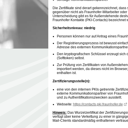
Die Zertifikate sind derart gekennzeichnet, dass
gegenüber nicht als Fraunhofer-Mitarbeiter ode
Unterscheidung gibt es für Außenstehende deshal
Fraunhofer Kontakte (PKI-Contacts) bezeichnet w
Sicherheitsniveau: niedrig
Personen können nur auf Antrag eines Fraunhofe
Der Registrierungsprozess ist bewusst einfach
Adresse des externen Kommunikationspartners
Den kryptografischen Schlüssel erzeugt sich 
(Softtoken) selbst.
Zur Prüfung von Zertifikaten von Außenstehen
importiert werden, da dieses nicht im Browser
enthalten ist.
Zertifizierungsstelle(n):
eine von den internen PKIs getrennte Zertifizie
externe Kommunikationspartner von Fraunhofe
und zu Authentifikationszwecken ausstellt.
Webseite:
https://contacts.pki.fraunhofer.de
Hinweis:
Das Wurzelzertifikat der Zertifizierungs
verfügt über keine Verkettung zu einer in gängi
Mail-Clients standardmäßig enthaltenen vertrau