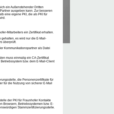
 sich ein Außenstehender Dritten
r Partner ausgeben kann. Zur besseren
b eine eigene PKI, die als PKI für
ird.
r-Mitarbeiters ein Zertifikat erhalten.
 gehalten, es wird nur die E-Mail-
 überprüft.
der Kommunikationspartner als Datei
den muss einmalig ein CA-Zertifikat
, Betriebssystem bzw. dem E-Mail-Client
rungsstelle, die Personenzertifikate für
r für die Nutzung von sicherer E-Mail
stelle der PKI für Fraunhofer Kontakte
gen Browsern, Betriebssystemen bzw. E-
enswürdigen Stammzertifizierungsstelle.